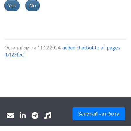
Yes
No
Останні зміни 11.12.2024:
added chatbot to all pages
(b123fec)
Запитай чат-бота
© 2025 Ivan Cheban — Усі права застережено